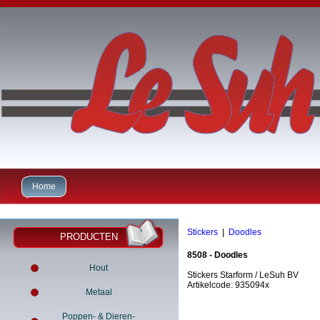
Home
Stickers
|
Doodles
PRODUCTEN
8508 - Doodles
Hout
Stickers Starform / LeSuh BV
Artikelcode: 935094x
Metaal
Poppen- & Dieren-