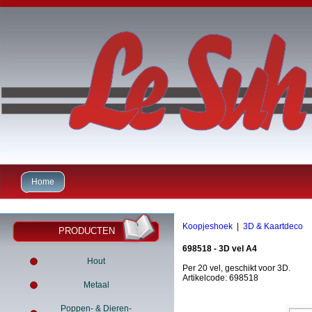
Home
Koopjeshoek
|
3D & Kaartdeco
PRODUCTEN
698518 - 3D vel A4
Hout
Per 20 vel, geschikt voor 3D.
Artikelcode: 698518
Metaal
Poppen- & Dieren-