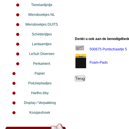
Tierelantijntje
Wensboekjes NL
Wensboekjes DUITS
Schilderijtjes
Denkt u ook aan de benodigdhede
Lantaarntjes
500675 Puntschaartje 5
LeSuh Diversen
Foam-Pads
Perkament
Papier
Poëzieplaatjes
Hartho-bby
Display / Verpakking
Koopjeshoek