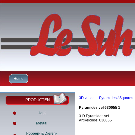
Home
3D vellen
|
Pyramides / Squares
PRODUCTEN
Pyramides vel 630055 1
Hout
3-D Pyramides vel
Artikelcode: 630055
Metaal
Poppen- & Dieren-