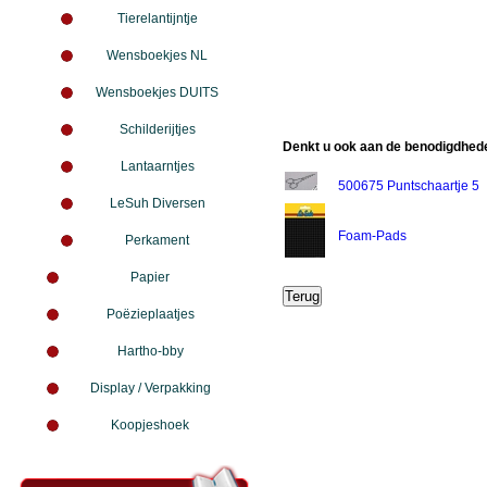
Tierelantijntje
Wensboekjes NL
Wensboekjes DUITS
Schilderijtjes
Denkt u ook aan de benodigdhede
Lantaarntjes
500675 Puntschaartje 5
LeSuh Diversen
Foam-Pads
Perkament
Papier
Poëzieplaatjes
Hartho-bby
Display / Verpakking
Koopjeshoek