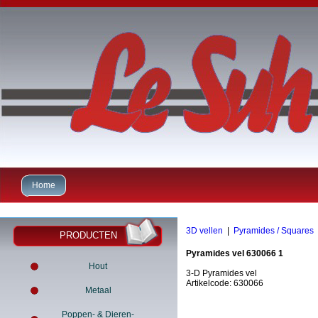
Home
3D vellen
|
Pyramides / Squares
PRODUCTEN
Pyramides vel 630066 1
Hout
3-D Pyramides vel
Artikelcode: 630066
Metaal
Poppen- & Dieren-