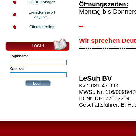
LOGIN Anfragen
Öffnungszeiten:
Montag bis Donners
Login/Kennwort
vergessen
--
Öffnungszeiten
Wir sprechen Deut
LOGIN
--------------------------
Loginname:
Kennwort:
LeSuh BV
Kvk. 081.47.993
MWSt. Nr. 116/0098/4
ID-Nr. DE177062204
Geschäftsführer: E. Hu