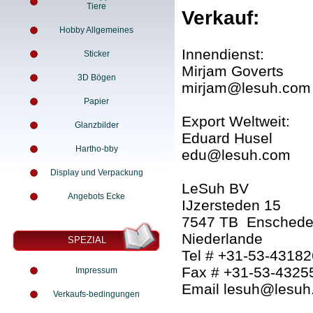
Tiere
Verkauf:
Hobby Allgemeines
Innendienst:
Sticker
Mirjam Goverts
3D Bögen
mirjam@lesuh.com
Papier
Export Weltweit:
Glanzbilder
Eduard Husel
Hartho-bby
edu@lesuh.com
Display und Verpackung
LeSuh BV
Angebots Ecke
IJzersteden 15
7547 TB Ensched
Niederlande
SPEZIAL
Tel # +31-53-4318
Fax # +31-53-4325
Impressum
Email lesuh@lesuh
Verkaufs-bedingungen