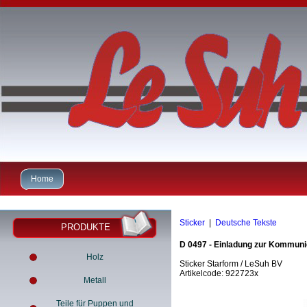
Home
Sticker
|
Deutsche Tekste
PRODUKTE
D 0497 - Einladung zur Kommun
Holz
Sticker Starform / LeSuh BV
Artikelcode: 922723x
Metall
Teile für Puppen und